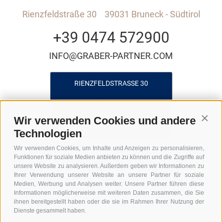
Rienzfeldstraße 30
39031 Bruneck - Südtirol
+39 0474 572900
INFO@GRABER-PARTNER.COM
RIENZFELDSTRASSE 30
GEDI CENTER – 3. STOCK
Wir verwenden Cookies und andere
Conti
I-39031 BRUNECK - SÜDTIROL
Technologien
Wir verwenden Cookies, um Inhalte und Anzeigen zu personalisieren,
Funktionen für soziale Medien anbieten zu können und die Zugriffe auf
unsere Website zu analysieren. Außerdem geben wir Informationen zu
Ihrer Verwendung unserer Website an unsere Partner für soziale
Medien, Werbung und Analysen weiter. Unsere Partner führen diese
Informationen möglicherweise mit weiteren Daten zusammen, die Sie
ihnen bereitgestellt haben oder die sie im Rahmen Ihrer Nutzung der
UID: IT01590740211
Lexikon
FAQ Gründung GmbH in Italien
Dienste gesammelt haben.
FAQ Arbeitgeber in Italien
FAQ Entsendung nach Italien