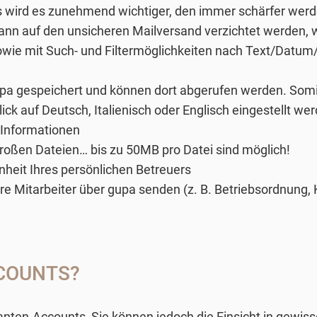
s wird es zunehmend wichtiger, den immer schärfer werd
nn auf den unsicheren Mailversand verzichtet werden, w
 sowie mit Such- und Filtermöglichkeiten nach Text/Datum
 gupa gespeichert und können dort abgerufen werden. Somi
ck auf Deutsch, Italienisch oder Englisch eingestellt wer
 Informationen
oßen Dateien… bis zu 50MB pro Datei sind möglich!
eit Ihres persönlichen Betreuers
e Mitarbeiter über gupa senden (z. B. Betriebsordnung, K
COUNTS?
anten-Accounts, Sie können jedoch die Einsicht in gewiss