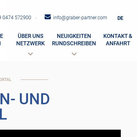
 0474 572900
info@graber-partner.com
·
DE
E
ÜBER UNS
NEUIGKEITEN
KONTAKT &
N
NETZWERK
RUNDSCHREIBEN
ANFAHRT
ORTAL
N- UND
L