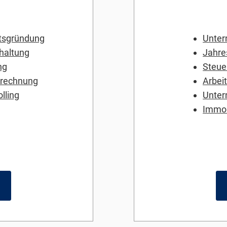
tsgründung
Unter
haltung
Jahre
ng
Steue
brechnung
Arbei
lling
Unter
Immob