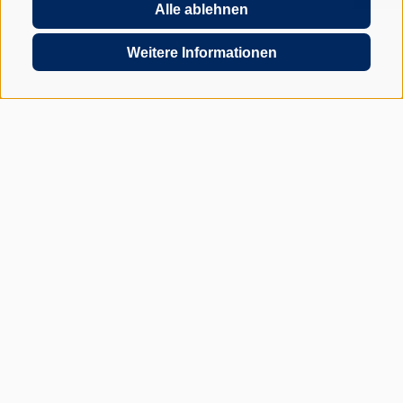
Alle ablehnen
Weitere Informationen
JETZT UNVERBINDLICH ANFRAGEN
69
Recensioni su ProvenExpert.com
Graber &Partner -
Steuerberater Italien