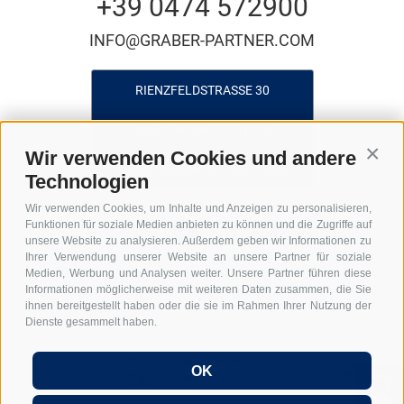
+39 0474 572900
INFO@GRABER-PARTNER.COM
RIENZFELDSTRASSE 30
GEDI CENTER – 3. STOCK
Wir verwenden Cookies und andere
Conti
I-39031 BRUNECK - SÜDTIROL
Technologien
Wir verwenden Cookies, um Inhalte und Anzeigen zu personalisieren,
Funktionen für soziale Medien anbieten zu können und die Zugriffe auf
unsere Website zu analysieren. Außerdem geben wir Informationen zu
Ihrer Verwendung unserer Website an unsere Partner für soziale
Medien, Werbung und Analysen weiter. Unsere Partner führen diese
Informationen möglicherweise mit weiteren Daten zusammen, die Sie
ihnen bereitgestellt haben oder die sie im Rahmen Ihrer Nutzung der
UID: IT01590740211
Lexikon
FAQ Gründung GmbH in Italien
Dienste gesammelt haben.
FAQ Arbeitgeber in Italien
FAQ Entsendung nach Italien
FAQ Home Office in Italien
Impressum
Anmeldung
Sitemap
Hi, I'm Graber & Partner's
OK
Cookie-Richtlinie
Privacy
Cookie Präferenzen
digital chatbot. Just ask me
anything...