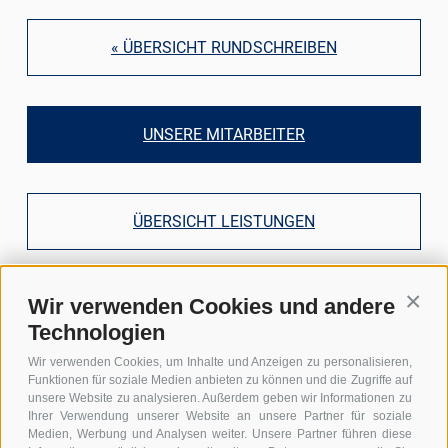
« ÜBERSICHT RUNDSCHREIBEN
UNSERE MITARBEITER
ÜBERSICHT LEISTUNGEN
Wir verwenden Cookies und andere
Conti
Technologien
Rienzfeldstraße 30
39031 Bruneck - Südtirol
Wir verwenden Cookies, um Inhalte und Anzeigen zu personalisieren,
Funktionen für soziale Medien anbieten zu können und die Zugriffe auf
+39 0474 572900
unsere Website zu analysieren. Außerdem geben wir Informationen zu
Ihrer Verwendung unserer Website an unsere Partner für soziale
Medien, Werbung und Analysen weiter. Unsere Partner führen diese
INFO@GRABER-PARTNER.COM