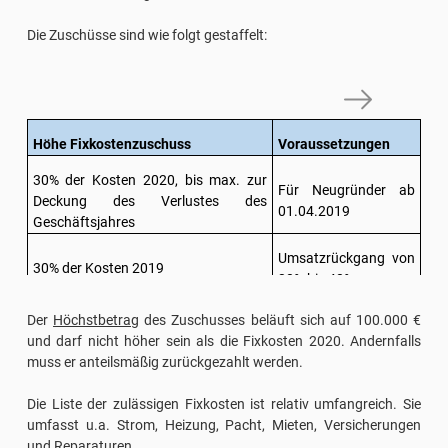
Die Zuschüsse sind wie folgt gestaffelt:
Höhe Fixkostenzuschuss
Voraussetzungen
30% der Kosten 2020, bis max. zur
Für Neugründer ab
Deckung des Verlustes des
01.04.2019
Geschäftsjahres
Umsatzrückgang von
30% der Kosten 2019
30% bis 40%
Umsatzrückgang von
Der
Höchstbetrag
des Zuschusses beläuft sich auf 100.000 €
40% der Kosten 2019
mehr als 40% bis 50%
und darf nicht höher sein als die Fixkosten 2020. Andernfalls
muss er anteilsmäßig zurückgezahlt werden.
Umsatzrückgang von
50% der Kosten 2019
mehr als 50%
Die Liste der zulässigen Fixkosten ist relativ umfangreich. Sie
umfasst u.a. Strom, Heizung, Pacht, Mieten, Versicherungen
und Reparaturen.