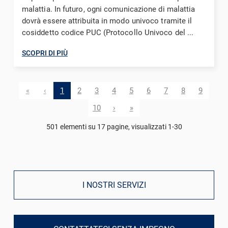
malattia. In futuro, ogni comunicazione di malattia
dovrà essere attribuita in modo univoco tramite il
cosiddetto codice PUC (Protocollo Univoco del ...
SCOPRI DI PIÙ
«
‹
1
2
3
4
5
6
7
8
9
10
›
»
501 elementi su 17 pagine, visualizzati 1-30
I NOSTRI SERVIZI