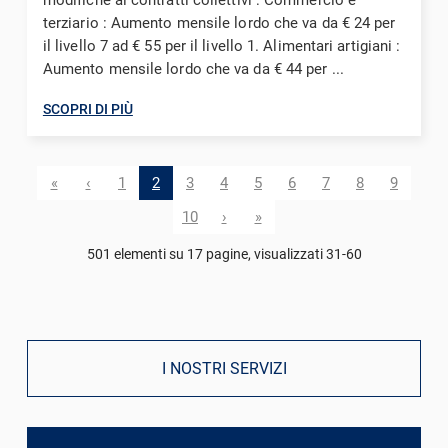
terziario : Aumento mensile lordo che va da € 24 per
il livello 7 ad € 55 per il livello 1. Alimentari artigiani :
Aumento mensile lordo che va da € 44 per ...
SCOPRI DI PIÙ
«
‹
1
2
3
4
5
6
7
8
9
10
›
»
501 elementi su 17 pagine, visualizzati 31-60
I NOSTRI SERVIZI