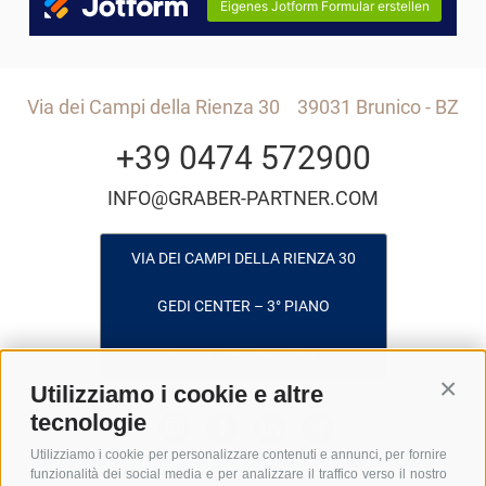
Via dei Campi della Rienza 30
39031 Brunico - BZ
+39 0474 572900
INFO@GRABER-PARTNER.COM
VIA DEI CAMPI DELLA RIENZA 30
GEDI CENTER – 3° PIANO
I-39031 BRUNICO - BZ
Utilizziamo i cookie e altre
Conti
tecnologie
Utilizziamo i cookie per personalizzare contenuti e annunci, per fornire
funzionalità dei social media e per analizzare il traffico verso il nostro