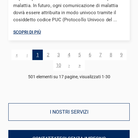
malattia. In futuro, ogni comunicazione di malattia
dovrà essere attribuita in modo univoco tramite il
cosiddetto codice PUC (Protocollo Univoco del ...
SCOPRI DI PIÙ
«
‹
1
2
3
4
5
6
7
8
9
10
›
»
501 elementi su 17 pagine, visualizzati 1-30
I NOSTRI SERVIZI