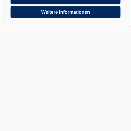
Weitere Informationen
Rienzfeldstraße 30
39031 Bruneck - Südtirol
JETZT UNVERBINDLICH ANFRAGEN
+39 0474 572900
INFO@GRABER-PARTNER.COM
RIENZFELDSTRASSE 30
GEDI CENTER – 3. STOCK
I-39031 BRUNECK - SÜDTIROL