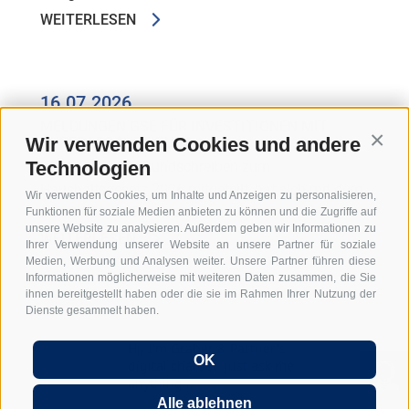
WEITERLESEN
16.07.2026
MELDUNGEN GSE FÜR INVESTITIONEN MIT
Wir verwenden Cookies und andere
HYPERABSCHREIBUNG
Conti
Technologien
Wie in unserem Rundschreiben zum
Haushaltsgesetz 2026 mitgeteilt, hat sich mit dem
Wir verwenden Cookies, um Inhalte und Anzeigen zu personalisieren,
Jahr 2026 die Förderung ...
Funktionen für soziale Medien anbieten zu können und die Zugriffe auf
unsere Website zu analysieren. Außerdem geben wir Informationen zu
WEITERLESEN
Ihrer Verwendung unserer Website an unsere Partner für soziale
Medien, Werbung und Analysen weiter. Unsere Partner führen diese
Informationen möglicherweise mit weiteren Daten zusammen, die Sie
ihnen bereitgestellt haben oder die sie im Rahmen Ihrer Nutzung der
Dienste gesammelt haben.
Hi, I'm Graber & Partner's
OK
digital chatbot. Just ask me
anything...
Alle ablehnen