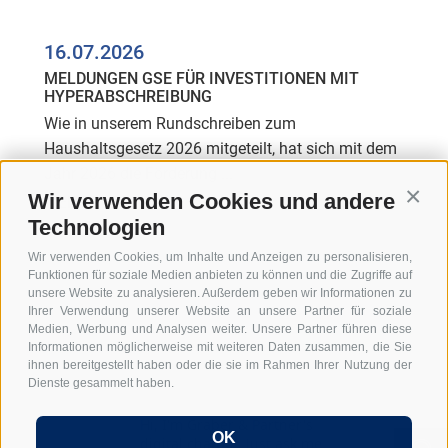
16.07.2026
MELDUNGEN GSE FÜR INVESTITIONEN MIT
HYPERABSCHREIBUNG
Wie in unserem Rundschreiben zum
Haushaltsgesetz 2026 mitgeteilt, hat sich mit dem
Jahr 2026 die Förderung ...
Wir verwenden Cookies und andere
Conti
WEITERLESEN
Technologien
Wir verwenden Cookies, um Inhalte und Anzeigen zu personalisieren,
Funktionen für soziale Medien anbieten zu können und die Zugriffe auf
unsere Website zu analysieren. Außerdem geben wir Informationen zu
Ihrer Verwendung unserer Website an unsere Partner für soziale
Medien, Werbung und Analysen weiter. Unsere Partner führen diese
Informationen möglicherweise mit weiteren Daten zusammen, die Sie
ihnen bereitgestellt haben oder die sie im Rahmen Ihrer Nutzung der
Dienste gesammelt haben.
Hi, I'm Graber & Partner's
OK
digital chatbot. Just ask me