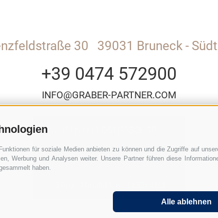
enzfeldstraße 30
39031 Bruneck - Südti
+39 0474 572900
INFO@GRABER-PARTNER.COM
hnologien
RIENZFELDSTRASSE 30
Funktionen für soziale Medien anbieten zu können und die Zugriffe auf unse
GEDI CENTER – 3. STOCK
ien, Werbung und Analysen weiter. Unsere Partner führen diese Informatio
e gesammelt haben.
I-39031 BRUNECK - SÜDTIROL
Alle ablehnen