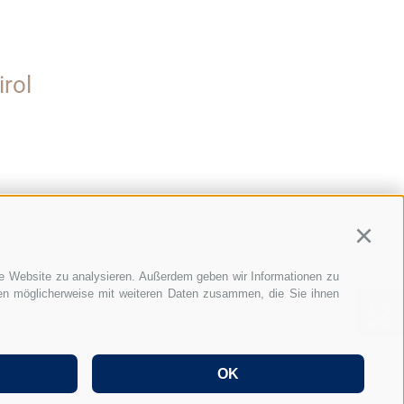
rol
Continu
re Website zu analysieren. Außerdem geben wir Informationen zu
Hi, I'm Graber & Partner's
nen möglicherweise mit weiteren Daten zusammen, die Sie ihnen
digital chatbot. Just ask me
anything...
OK