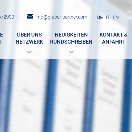
572900
info@graber-partner.com
·
DE
IT
EN
E
ÜBER UNS
NEUIGKEITEN
KONTAKT &
N
NETZWERK
RUNDSCHREIBEN
ANFAHRT