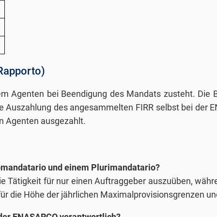
 Rapporto)
 dem Agenten bei Beendigung des Mandats zusteht. Die B
e Auszahlung des angesammelten FIRR selbst bei der EN
en Agenten ausgezahlt.
omandatario und einem Plurimandatario?
 die Tätigkeit für nur einen Auftraggeber auszuüben, wäh
t für die Höhe der jährlichen Maximalprovisionsgrenzen u
i der ENASARCO verantwortlich?