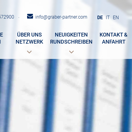
572900
info@graber-partner.com
·
DE
IT
EN
E
ÜBER UNS
NEUIGKEITEN
KONTAKT &
N
NETZWERK
RUNDSCHREIBEN
ANFAHRT