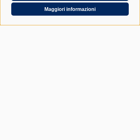
Maggiori informazioni
CONTATTATECI PER UN COLLOQUIO NON VINCOLANTE
Via dei Campi della Rienza 30
39031 Brunico - BZ
+39 0474 572900
INFO@GRABER-PARTNER.COM
VIA DEI CAMPI DELLA RIENZA 30
GEDI CENTER – 3° PIANO
I-39031 BRUNICO - BZ