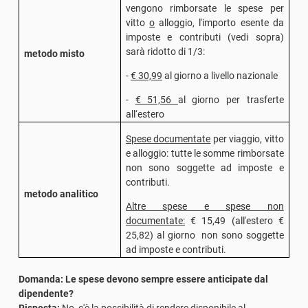
vengono rimborsate le spese per
vitto
o
alloggio, l'importo esente da
imposte e contributi (vedi sopra)
sarà ridotto di 1/3:
metodo misto
-
€ 30,99
al giorno a livello nazionale
-
€ 51,56
al giorno per trasferte
all‘estero
Spese documentate
per viaggio, vitto
e alloggio: tutte le somme rimborsate
non sono soggette ad imposte e
contributi.
metodo analitico
Altre spese e spese non
documentate:
€ 15,49 (all'estero €
25,82) al giorno non sono soggette
ad imposte e contributi.
Domanda: Le spese devono sempre essere anticipate dal
dipendente?
Risposta:
No, c'è la possibilità di rendere disponibile al