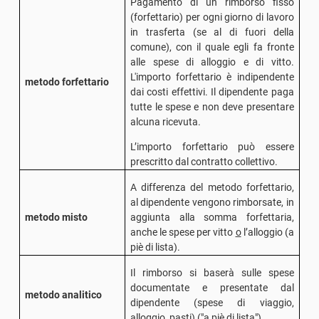
Pagamento di un rimborso fisso
(forfettario) per ogni giorno di lavoro
in trasferta (se al di fuori della
comune), con il quale egli fa fronte
alle spese di alloggio e di vitto.
L'importo forfettario è indipendente
metodo forfettario
dai costi effettivi. Il dipendente paga
tutte le spese e non deve presentare
alcuna ricevuta.
L’importo forfettario può essere
prescritto dal contratto collettivo.
A differenza del metodo forfettario,
al dipendente vengono rimborsate, in
metodo misto
aggiunta alla somma forfettaria,
anche le spese per vitto
o
l’alloggio (a
piè di lista).
Il rimborso si baserà sulle spese
documentate e presentate dal
metodo analitico
dipendente (spese di viaggio,
alloggio, pasti)
("a piè di lista")
.