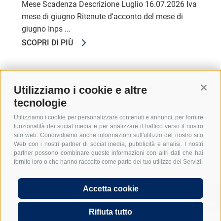
Mese Scadenza Descrizione Luglio 16.07.2026 Iva
mese di giugno Ritenute d'acconto del mese di
giugno Inps ...
SCOPRI DI PIÙ
16/07/2026
Utilizziamo i cookie e altre
Conti
COMUNICAZIONI GSE INVESTIMENTI CON IPER-
tecnologie
AMMORTAMENTO
Utilizziamo i cookie per personalizzare contenuti e annunci, per fornire
Come comunicato nella nostra circolare relativa
funzionalità dei social media e per analizzare il traffico verso il nostro
alla Legge di Bilancio 2026, a decorrere dal 2026 ...
sito web. Condividiamo anche informazioni sull'utilizzo del nostro sito
Web con i nostri partner di social media, pubblicità e analisi. I nostri
SCOPRI DI PIÙ
partner possono combinare queste informazioni con altri dati che hai
fornito loro o che hanno raccolto come parte del tuo utilizzo dei Servizi.
Hi, I'm Graber & Partner's
Accetta cookie
digital chatbot. Just ask me
anything...
Rifiuta tutto