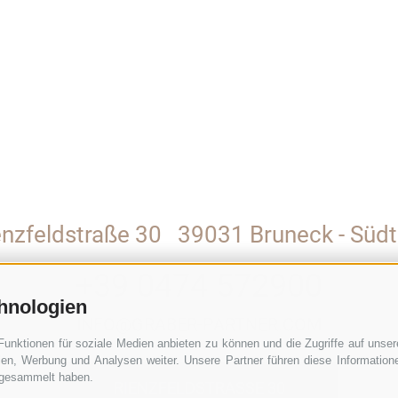
enzfeldstraße 30
39031 Bruneck - Südti
+39 0474 572900
hnologien
INFO@GRABER-PARTNER.COM
Funktionen für soziale Medien anbieten zu können und die Zugriffe auf unse
ien, Werbung und Analysen weiter. Unsere Partner führen diese Informatio
e gesammelt haben.
RIENZFELDSTRASSE 30