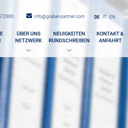
572900
info@graber-partner.com
·
DE
IT
EN
E
ÜBER UNS
NEUIGKEITEN
KONTAKT &
N
NETZWERK
RUNDSCHREIBEN
ANFAHRT