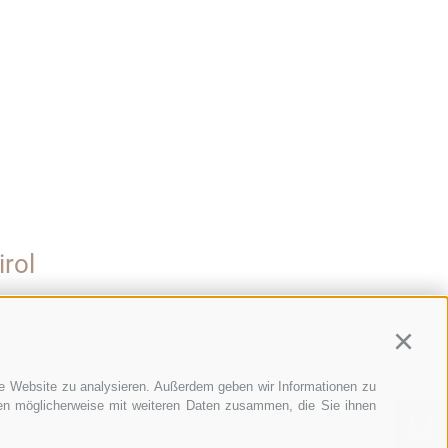
rol
Continu
re Website zu analysieren. Außerdem geben wir Informationen zu
Hi, I'm Graber & Partner's
nen möglicherweise mit weiteren Daten zusammen, die Sie ihnen
digital chatbot. Just ask me
anything...