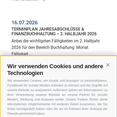
16.07.2026
TERMINPLAN JAHRESABSCHLÜSSE &
FINANZBUCHHALTUNG – 2. HALBJAHR 2026
Anbei die wichtigsten Fälligkeiten im 2. Halbjahr
2026 für den Bereich Buchhaltung: Monat
Fälligkeit ...
WEITERLESEN
Wir verwenden Cookies und andere
Conti
Technologien
Wir verwenden Cookies, um Inhalte und Anzeigen zu personalisieren,
16.07.2026
Funktionen für soziale Medien anbieten zu können und die Zugriffe auf
unsere Website zu analysieren. Außerdem geben wir Informationen zu
MELDUNGEN GSE FÜR INVESTITIONEN MIT
Ihrer Verwendung unserer Website an unsere Partner für soziale
HYPERABSCHREIBUNG
Medien, Werbung und Analysen weiter. Unsere Partner führen diese
Wie in unserem Rundschreiben zum
Informationen möglicherweise mit weiteren Daten zusammen, die Sie
ihnen bereitgestellt haben oder die sie im Rahmen Ihrer Nutzung der
Haushaltsgesetz 2026 mitgeteilt, hat sich mit dem
Dienste gesammelt haben.
Jahr 2026 die Förderung ...