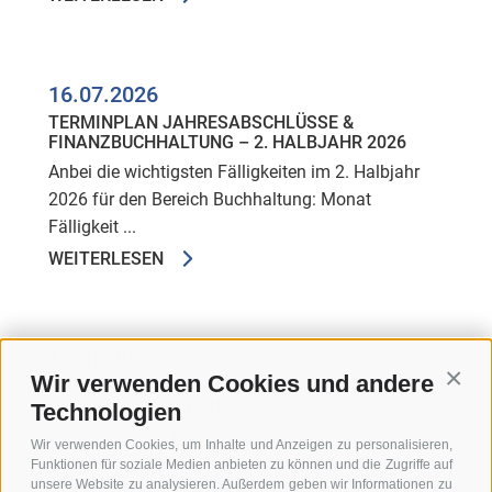
16.07.2026
TERMINPLAN JAHRESABSCHLÜSSE &
FINANZBUCHHALTUNG – 2. HALBJAHR 2026
Anbei die wichtigsten Fälligkeiten im 2. Halbjahr
2026 für den Bereich Buchhaltung: Monat
Fälligkeit ...
WEITERLESEN
16.07.2026
Wir verwenden Cookies und andere
Conti
MELDUNGEN GSE FÜR INVESTITIONEN MIT
HYPERABSCHREIBUNG
Technologien
Wie in unserem Rundschreiben zum
Wir verwenden Cookies, um Inhalte und Anzeigen zu personalisieren,
Haushaltsgesetz 2026 mitgeteilt, hat sich mit dem
Funktionen für soziale Medien anbieten zu können und die Zugriffe auf
unsere Website zu analysieren. Außerdem geben wir Informationen zu
Jahr 2026 die Förderung ...