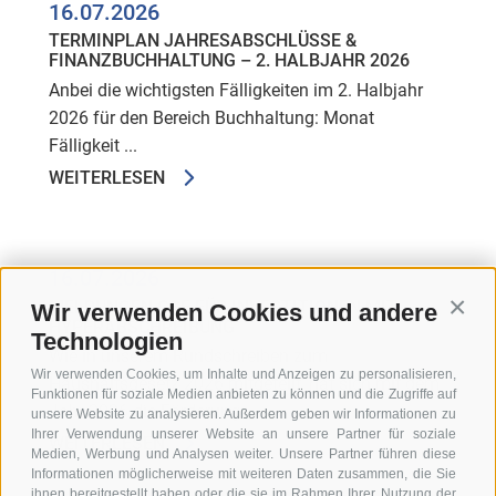
16.07.2026
TERMINPLAN JAHRESABSCHLÜSSE &
FINANZBUCHHALTUNG – 2. HALBJAHR 2026
Anbei die wichtigsten Fälligkeiten im 2. Halbjahr
2026 für den Bereich Buchhaltung: Monat
Fälligkeit ...
WEITERLESEN
16.07.2026
MELDUNGEN GSE FÜR INVESTITIONEN MIT
Wir verwenden Cookies und andere
Conti
HYPERABSCHREIBUNG
Technologien
Wie in unserem Rundschreiben zum
Wir verwenden Cookies, um Inhalte und Anzeigen zu personalisieren,
Haushaltsgesetz 2026 mitgeteilt, hat sich mit dem
Funktionen für soziale Medien anbieten zu können und die Zugriffe auf
Jahr 2026 die Förderung ...
unsere Website zu analysieren. Außerdem geben wir Informationen zu
Ihrer Verwendung unserer Website an unsere Partner für soziale
WEITERLESEN
Medien, Werbung und Analysen weiter. Unsere Partner führen diese
Informationen möglicherweise mit weiteren Daten zusammen, die Sie
ihnen bereitgestellt haben oder die sie im Rahmen Ihrer Nutzung der