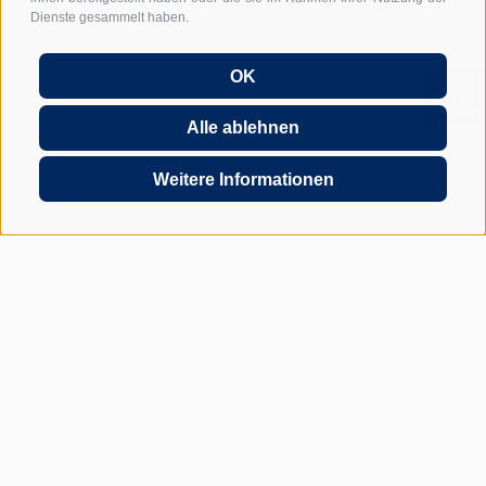
Dienste gesammelt haben.
OK
Alle ablehnen
Weitere Informationen
JETZT UNVERBINDLICH ANFRAGEN
Rienzfeldstraße 30
39031 Bruneck - Südtirol
+39 0474 572900
INFO@GRABER-PARTNER.COM
RIENZFELDSTRASSE 30