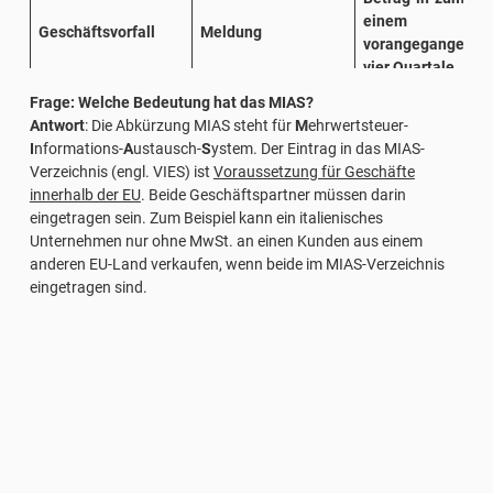
Dienstleistungen gemäß
einem de
Geschäftsvorfall
Meldung
Art. 7-ter MwSt.-Gesetz
vorangegangenen
Intra-2
Berichtigungen von
vier Quartale
Meldungen für den
Intra-2 ter
≤ 50.000 €
Frage: Welche Bedeutung hat das MIAS?
Verkauf von Gütern
Intra-1 bis
Einkauf von Gütern
> 50.000 €
Antwort
: Die Abkürzung MIAS steht für
M
ehrwertsteuer-
Berichtigungen von
Erbringung von
≤ 50.000 €
I
nformations-
A
ustausch-
S
ystem. Der Eintrag in das MIAS-
Intra-1 quater
Meldungen für den
Dienstleistungen
> 50.000 €
Intra-2 quinquie
Verzeichnis (engl. VIES) ist
Voraussetzung für Geschäfte
Erwerb von
innerhalb der EU
. Beide Geschäftspartner müssen darin
Dienstleistungen
< 2.000.000 €
eingetragen sein. Zum Beispiel kann ein italienisches
Erwerb von Gütern
Intra-2 bis
≥ 2.000.000 €
Unternehmen nur ohne MwSt. an einen Kunden aus einem
Erwerb von
< 100.000 €
anderen EU-Land verkaufen, wenn beide im MIAS-Verzeichnis
Intra-2 quater
Dienstleistungen
≥ 100.000 €
eingetragen sind.