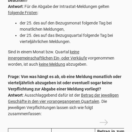
beachten?
kulturellen,
Intra-1
Antwort
: Für die Abgabe der Intrastat-Meldungen gelten
künstlerischen und
folgende Fristen
:
sportlichen
der 25. des auf den Bezugsmonat folgende Tag bei
Dienstleistungen und
monatlichen Meldungen,
die Eintritte zu diesen
der 25. des auf das Bezugsquartal folgende Tag bei
Veranstaltungen)
vierteljährlichen Meldungen.
Berichtigung von
Meldungen für den
Intra-1 ter
Sind in einem Monat bzw. Quartal
keine
Verkauf von Gütern
innergemeinschaftlichen Ein- oder Verkäufe
vorgenommen
Berichtigungen von
worden, ist auch
keine Meldung
abzugeben.
Meldungen für die
Intra-1 quinquie
Erbringung von
Frage: Von was hängt es ab, ob eine Meldung monatlich oder
Dienstleistungen
vierteljährlich abzugeben ist oder eventuell sogar keine
Warenbewegungen im
Verpflichtung zur Abgabe einer Meldung vorliegt?
Zusammenhang mit
Intra-1 sexies
Antwort
: Ausschlaggebend dafür ist der
Betrag der jeweiligen
Konsignationslagern
Geschäfte in den vier vorangegangenen Quartalen
. Die
Innergemeinschaftliche
jeweiligen Verpflichtungen lassen sich wie folgt
Intra-2 bis
Erwerbe von Gütern
zusammenfassen:
Innergemeinschaftliche
Erwerbe von
allgemeinen
Intra-2 quater
Betrag in zumind