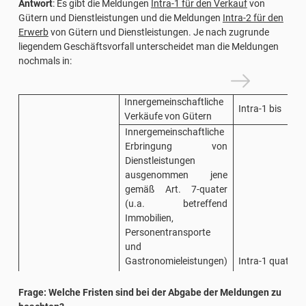
Antwort
: Es gibt die Meldungen
Intra-1 für den Verkauf
von
Gütern und Dienstleistungen und die Meldungen
Intra-2 für den
Erwerb
von Gütern und Dienstleistungen. Je nach zugrunde
liegendem Geschäftsvorfall unterscheidet man die Meldungen
nochmals in:
Innergemeinschaftliche
Intra-1 bis
Verkäufe von Gütern
Innergemeinschaftliche
Erbringung von
Dienstleistungen
ausgenommen jene
gemäß Art. 7-quater
(u.a. betreffend
Immobilien,
Personentransporte
und
Gastronomieleistungen)
Intra-1 quater
und jene gemäß Art. 7-
quinquies MwSt.-Gesetz
Frage: Welche Fristen sind bei der Abgabe der Meldungen zu
(u.a. Erbringung von