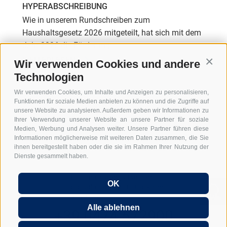
HYPERABSCHREIBUNG
Wie in unserem Rundschreiben zum
Haushaltsgesetz 2026 mitgeteilt, hat sich mit dem
Jahr 2026 die Förderung ...
WEITERLESEN
Wir verwenden Cookies und andere
Conti
Technologien
Wir verwenden Cookies, um Inhalte und Anzeigen zu personalisieren,
Funktionen für soziale Medien anbieten zu können und die Zugriffe auf
unsere Website zu analysieren. Außerdem geben wir Informationen zu
Ihrer Verwendung unserer Website an unsere Partner für soziale
Medien, Werbung und Analysen weiter. Unsere Partner führen diese
Informationen möglicherweise mit weiteren Daten zusammen, die Sie
ihnen bereitgestellt haben oder die sie im Rahmen Ihrer Nutzung der
Dienste gesammelt haben.
Hi, I'm Graber & Partner's
OK
digital chatbot. Just ask me
Rienzfeldstraße 30
39031 Bruneck - Südtirol
anything...
Alle ablehnen
+39 0474 572900