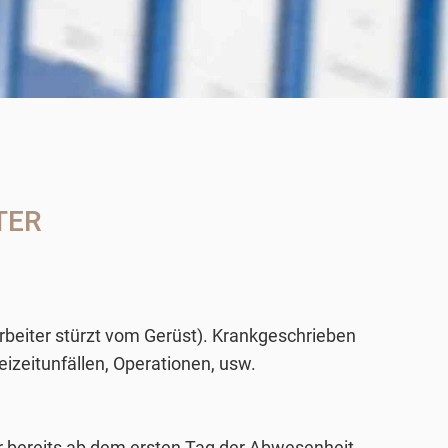
TER
arbeiter stürzt vom Gerüst). Krankgeschrieben
izeitunfällen, Operationen, usw.
 bereits
ab dem ersten Tag der Abwesenheit
.