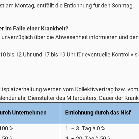
st am Montag, entfällt die Entlohnung für den Sonntag.
r im Falle einer Krankheit?
er unverzüglich über die Abwesenheit informieren und d
0 bis 12 Uhr und 17 bis 19 Uhr für eventuelle
Kontrollvis
itsplatzerhaltung werden vom Kollektivvertrag bzw. vom t
nderjahr, Dienstalter des Mitarbeiters, Dauer der Krankh
durch Unternehmen
Entlohnung durch das Nisf
100 %
1. – 3. Tag
à
0 %
à
50 %
4. – 20. Tag
à
50 %