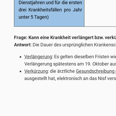
Dienstjahren und für die ersten
drei Krankheitsfällen pro Jahr
unter 5 Tagen)
Frage: Kann eine Krankheit verlängert bzw. verk
Antwort
: Die Dauer des ursprünglichen Krankens
Verlängerung
: Es gelten dieselben Fristen w
Verlängerung spätestens am 19. Oktober aus
Verkürzung
: die ärztliche
Gesundschreibung
ausgestellt hat, elektronisch an das Nisf ve