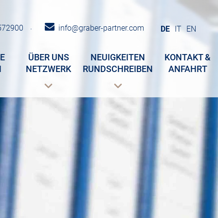
572900
info@graber-partner.com
·
DE
IT
EN
E
ÜBER UNS
NEUIGKEITEN
KONTAKT &
N
NETZWERK
RUNDSCHREIBEN
ANFAHRT