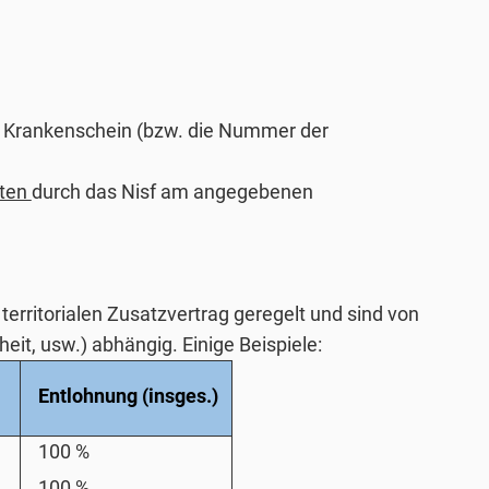
en Krankenschein (bzw. die Nummer der
iten
durch das Nisf am angegebenen
erritorialen Zusatzvertrag geregelt und sind von
eit, usw.) abhängig. Einige Beispiele:
Entlohnung (insges.)
100 %
100 %