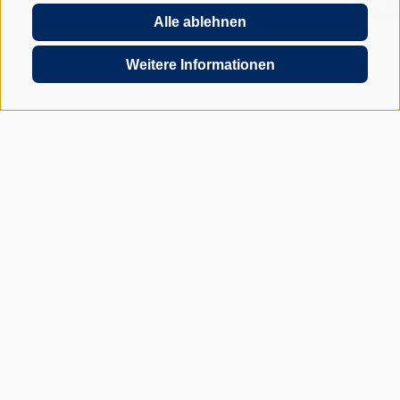
anything...
Alle ablehnen
Weitere Informationen
JETZT UNVERBINDLICH ANFRAGEN
*= Pflichtfelder
Ich habe die
Datenschutzbestimmungen
gelesen und verstanden und
stimme der Verarbeitung meiner personenbezogenen Daten durch den
Verantwortlichen zu