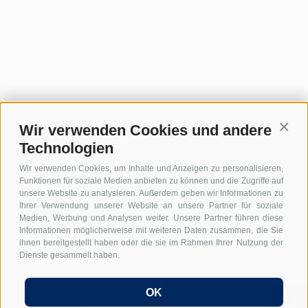
Wir verwenden Cookies und andere
Conti
Technologien
Wir verwenden Cookies, um Inhalte und Anzeigen zu personalisieren,
Funktionen für soziale Medien anbieten zu können und die Zugriffe auf
unsere Website zu analysieren. Außerdem geben wir Informationen zu
Ihrer Verwendung unserer Website an unsere Partner für soziale
Medien, Werbung und Analysen weiter. Unsere Partner führen diese
Informationen möglicherweise mit weiteren Daten zusammen, die Sie
ihnen bereitgestellt haben oder die sie im Rahmen Ihrer Nutzung der
Dienste gesammelt haben.
Hi, I'm Graber & Partner's
OK
digital chatbot. Just ask me
Kontaktieren Sie uns!