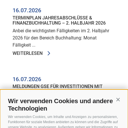
16.07.2026
TERMINPLAN JAHRESABSCHLÜSSE &
FINANZBUCHHALTUNG – 2. HALBJAHR 2026
Anbei die wichtigsten Fälligkeiten im 2. Halbjahr
2026 für den Bereich Buchhaltung: Monat
Fälligkeit ...
WEITERLESEN
16.07.2026
MELDUNGEN GSE FÜR INVESTITIONEN MIT
HYPERABSCHREIBUNG
Wie in unserem Rundschreiben zum
Wir verwenden Cookies und andere
Conti
Haushaltsgesetz 2026 mitgeteilt, hat sich mit dem
Technologien
Jahr 2026 die Förderung ...
Wir verwenden Cookies, um Inhalte und Anzeigen zu personalisieren,
WEITERLESEN
Funktionen für soziale Medien anbieten zu können und die Zugriffe auf
unsere Website zu analysieren. Außerdem geben wir Informationen zu