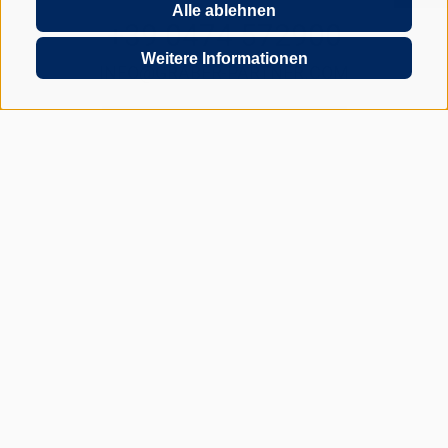
Alle ablehnen
+39 0474 572900
Weitere Informationen
INFO@GRABER-PARTNER.COM
RIENZFELDSTRASSE 30
JETZT UNVERBINDLICH ANFRAGEN
GEDI CENTER – 3. STOCK
I-39031 BRUNECK - SÜDTIROL
UID: IT01590740211
Lexikon
FAQ Gründung GmbH in Italien
FAQ Arbeitgeber in Italien
FAQ Entsendung nach Italien
FAQ Home Office in Italien
Impressum
Anmeldung
Sitemap
Cookie-Richtlinie
Privacy
Cookie Präferenzen