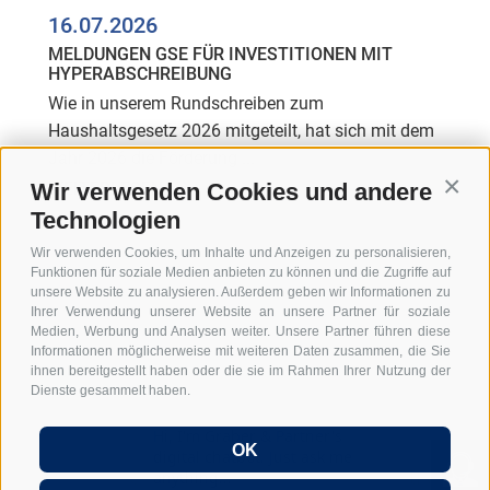
16.07.2026
MELDUNGEN GSE FÜR INVESTITIONEN MIT
HYPERABSCHREIBUNG
Wie in unserem Rundschreiben zum
Haushaltsgesetz 2026 mitgeteilt, hat sich mit dem
Jahr 2026 die Förderung ...
Wir verwenden Cookies und andere
WEITERLESEN
Conti
Technologien
Wir verwenden Cookies, um Inhalte und Anzeigen zu personalisieren,
Funktionen für soziale Medien anbieten zu können und die Zugriffe auf
unsere Website zu analysieren. Außerdem geben wir Informationen zu
Ihrer Verwendung unserer Website an unsere Partner für soziale
Medien, Werbung und Analysen weiter. Unsere Partner führen diese
Informationen möglicherweise mit weiteren Daten zusammen, die Sie
ihnen bereitgestellt haben oder die sie im Rahmen Ihrer Nutzung der
Dienste gesammelt haben.
Hi, I'm Graber & Partner's
OK
digital chatbot. Just ask me
Rienzfeldstraße 30
39031 Bruneck - Südtirol
anything...