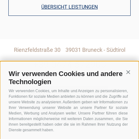
ÜBERSICHT LEISTUNGEN
Rienzfeldstraße 30
39031 Bruneck - Südtirol
+39 0474 572900
Wir verwenden Cookies und andere
Conti
INFO@GRABER-PARTNER.COM
Technologien
Wir verwenden Cookies, um Inhalte und Anzeigen zu personalisieren,
RIENZFELDSTRASSE 30
Funktionen für soziale Medien anbieten zu können und die Zugriffe auf
unsere Website zu analysieren. Außerdem geben wir Informationen zu
GEDI CENTER – 3. STOCK
Ihrer Verwendung unserer Website an unsere Partner für soziale
Medien, Werbung und Analysen weiter. Unsere Partner führen diese
Informationen möglicherweise mit weiteren Daten zusammen, die Sie
I-39031 BRUNECK - SÜDTIROL
ihnen bereitgestellt haben oder die sie im Rahmen Ihrer Nutzung der
Dienste gesammelt haben.