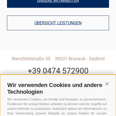
UNSERE MITARBEITER
ÜBERSICHT LEISTUNGEN
Rienzfeldstraße 30
39031 Bruneck - Südtirol
+39 0474 572900
INFO@GRABER-PARTNER.COM
Wir verwenden Cookies und andere
Conti
Technologien
RIENZFELDSTRASSE 30
Wir verwenden Cookies, um Inhalte und Anzeigen zu personalisieren,
Funktionen für soziale Medien anbieten zu können und die Zugriffe auf
GEDI CENTER – 3. STOCK
unsere Website zu analysieren. Außerdem geben wir Informationen zu
Ihrer Verwendung unserer Website an unsere Partner für soziale