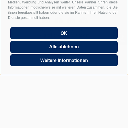
I-39031 BRUNECK - SÜDTIROL
Medien, Werbung und Analysen weiter. Unsere Partner führen diese
Informationen möglicherweise mit weiteren Daten zusammen, die Sie
ihnen bereitgestellt haben oder die sie im Rahmen Ihrer Nutzung der
Dienste gesammelt haben.
Hi, I'm Graber & Partner's
OK
digital chatbot. Just ask me
anything...
Alle ablehnen
UID: IT01590740211
Lexikon
FAQ Gründung GmbH in Italien
FAQ Arbeitgeber in Italien
FAQ Entsendung nach Italien
FAQ Home Office in Italien
Impressum
Anmeldung
Sitemap
Weitere Informationen
Cookie-Richtlinie
Privacy
Cookie Präferenzen
JETZT UNVERBINDLICH ANFRAGEN
69
Recensioni su ProvenExpert.com
Graber &Partner -
Steuerberater Italien