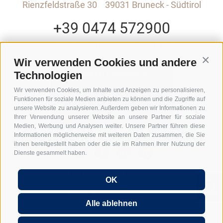
Rienzfeldstraße 30
39031 Bruneck - Südtirol
+39 0474 572900
INFO@GRABER-PARTNER.COM
Wir verwenden Cookies und andere
Conti
Technologien
RIENZFELDSTRASSE 30
Wir verwenden Cookies, um Inhalte und Anzeigen zu personalisieren,
GEDI CENTER – 3. STOCK
Funktionen für soziale Medien anbieten zu können und die Zugriffe auf
unsere Website zu analysieren. Außerdem geben wir Informationen zu
Ihrer Verwendung unserer Website an unsere Partner für soziale
I-39031 BRUNECK - SÜDTIROL
Medien, Werbung und Analysen weiter. Unsere Partner führen diese
Informationen möglicherweise mit weiteren Daten zusammen, die Sie
ihnen bereitgestellt haben oder die sie im Rahmen Ihrer Nutzung der
Dienste gesammelt haben.
Hi, I'm Graber & Partner's
OK
digital chatbot. Just ask me
anything...
UID: IT01590740211
Lexikon
FAQ Gründung GmbH in Italien
Alle ablehnen
FAQ Arbeitgeber in Italien
FAQ Entsendung nach Italien
FAQ Home Office in Italien
Impressum
Anmeldung
Sitemap