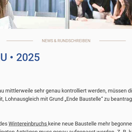
NEWS & RUNDSCHREIBEN
AU
• 2025
u mittlerweile sehr genau kontrolliert werden, müssen d
it, Lohnausgleich mit Grund „Ende Baustelle“ zu beantr
 des
Wintereinbruchs
keine neue Baustelle mehr begonnen,
ingten Anträgen
muss genau aufgepasst werden. Z. B. ka