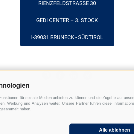
RIENZFELDSTRASSE 30
GEDI CENTER – 3. STOCK
I-39031 BRUNECK - SÜDTIROL
hnologien
Funktionen für soziale Medien anbieten zu können und die Zugriffe auf unse
ien, Werbung und Analysen weiter. Unsere Partner führen diese Informatio
e gesammelt haben.
n
FAQ Gründung GmbH in Italien
FAQ Arbeitgeber in Italien
pressum
Anmeldung
Sitemap
Cookie-Richtlinie
Privacy
Alle ablehnen