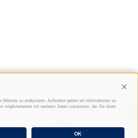
Continu
re Website zu analysieren. Außerdem geben wir Informationen zu
Hi, I'm Graber & Partner's
nen möglicherweise mit weiteren Daten zusammen, die Sie ihnen
digital chatbot. Just ask me
FAQ Entsendung nach Italien
anything...
Cookie Präferenzen
OK