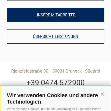
UNSERE MITARBEITER
ÜBERSICHT LEISTUNGEN
Rienzfeldstraße 30
39031 Bruneck - Südtirol
+39 0474 572900
INFO@GRABER-PARTNER.COM
Wir verwenden Cookies und andere
Conti
Technologien
RIENZFELDSTRASSE 30
Wir verwenden Cookies, um Inhalte und Anzeigen zu personalisieren,