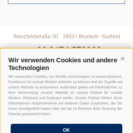
Rienzfeldstraße 30
39031 Bruneck - Südtirol
+39 0474 572900
Wir verwenden Cookies und andere
Conti
INFO@GRABER-PARTNER.COM
Technologien
Wir verwenden Cookies, um Inhalte und Anzeigen zu personalisieren,
RIENZFELDSTRASSE 30
Funktionen für soziale Medien anbieten zu können und die Zugriffe auf
unsere Website zu analysieren. Außerdem geben wir Informationen zu
GEDI CENTER – 3. STOCK
Ihrer Verwendung unserer Website an unsere Partner für soziale
Medien, Werbung und Analysen weiter. Unsere Partner führen diese
Informationen möglicherweise mit weiteren Daten zusammen, die Sie
I-39031 BRUNECK - SÜDTIROL
ihnen bereitgestellt haben oder die sie im Rahmen Ihrer Nutzung der
Dienste gesammelt haben.
Hi, I'm Graber & Partner's
OK
digital chatbot. Just ask me