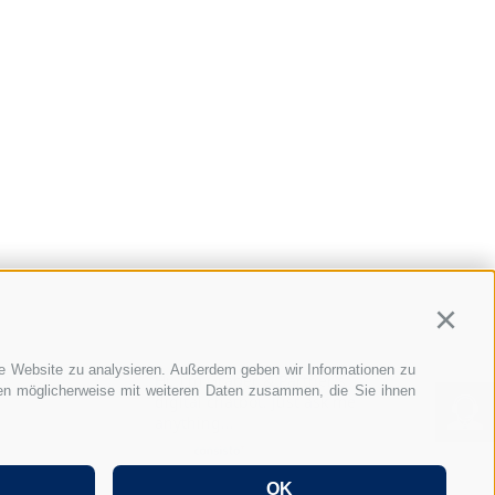
Continu
re Website zu analysieren. Außerdem geben wir Informationen zu
Hi, I'm Graber & Partner's
nen möglicherweise mit weiteren Daten zusammen, die Sie ihnen
digital chatbot. Just ask me
anything...
FAQ Entsendung nach Italien
Cookie Präferenzen
OK