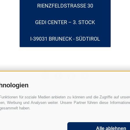
RIENZFELDSTRASSE 30
GEDI CENTER – 3. STOCK
I-39031 BRUNECK - SÜDTIROL
hnologien
Funktionen für soziale Medien anbieten zu können und die Zugriffe auf unse
ien, Werbung und Analysen weiter. Unsere Partner führen diese Informatio
e gesammelt haben.
n
FAQ Gründung GmbH in Italien
FAQ Arbeitgeber in Italien
pressum
Anmeldung
Sitemap
Cookie-Richtlinie
Privacy
Alle ablehnen