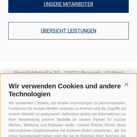
UNSERE MITARBEITER
ÜBERSICHT LEISTUNGEN
Rienzfeldstraße 30
39031 Bruneck - Südtirol
+39 0474 572900
Wir verwenden Cookies und andere
Conti
Technologien
INFO@GRABER-PARTNER.COM
Wir verwenden Cookies, um Inhalte und Anzeigen zu personalisieren,
Funktionen für soziale Medien anbieten zu können und die Zugriffe auf
unsere Website zu analysieren. Außerdem geben wir Informationen zu
RIENZFELDSTRASSE 30
Ihrer Verwendung unserer Website an unsere Partner für soziale
Medien, Werbung und Analysen weiter. Unsere Partner führen diese
GEDI CENTER – 3. STOCK
Informationen möglicherweise mit weiteren Daten zusammen, die Sie
ihnen bereitgestellt haben oder die sie im Rahmen Ihrer Nutzung der