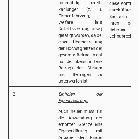
unterjährig bereits
diese Kontrolle
Zahlungen (z. B.
durchführen, 
Firmenfahrzeug,
Sie sich hie
Welfare laut
Ihren persön
Kollektivvertrag, usw.)
Betreuer
getätigt wurden, da bei
Lohnabrechnun
einer Überschreitung
der Höchstgrenzen der
gesamte Betrag (nicht
nur der überschrittene
Betrag) den Steuern
und Beiträgen zu
unterwerfen ist.
2
Einholen der
Eigenerklärung:
Auch heuer muss für
die Anwendung der
erhöhten Grenze eine
Eigenerklärung mit
Angabe der Kinder