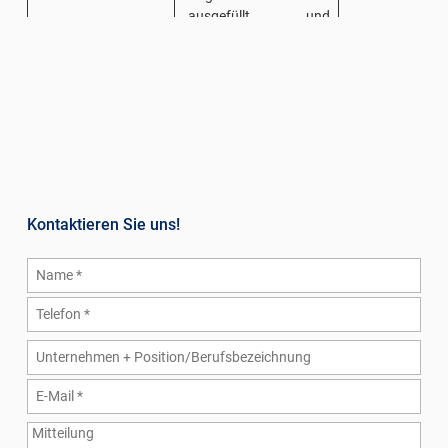
ausgefüllt und
vorgelegt werden.
Eine Vorlage dieser
Eigenerklärung finden
Ihre Arbeitnehmer im
Infobereich von gupa.
3
Mitteilung an Graber &
Der steuer
Partner:
beitragsfreie
Kontaktieren Sie uns!
wird im Lohns
Mitteilung der
angegeben und
ausbezahlten
Einheitsbesche
Beträge
CU gesetzesk
Weiterleitung der
angeführt.
Eigenerklärungen
für die
Anwendung der
2.000,00 €