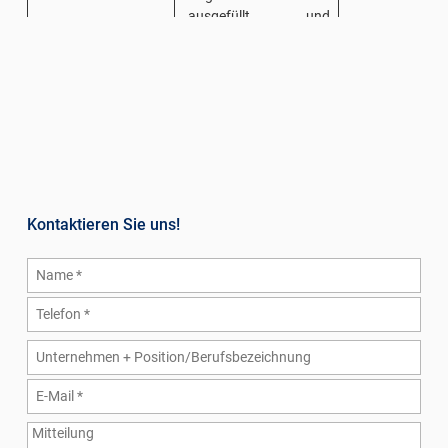
ausgefüllt und
vorgelegt werden.
Eine Vorlage dieser
Eigenerklärung finden
Ihre Arbeitnehmer im
Infobereich von gupa.
3
Mitteilung an Graber &
Der steuer
Partner:
beitragsfreie
Kontaktieren Sie uns!
wird im Lohns
Mitteilung der
angegeben und
ausbezahlten
Einheitsbesche
Beträge
CU gesetzesk
Weiterleitung der
angeführt.
Eigenerklärungen
für die
Anwendung der
2.000,00 €