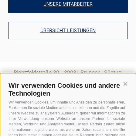
UNSERE MITARBEITER
ÜBERSICHT LEISTUNGEN
Rienzfeldstraße 30
39031 Bruneck - Südtirol
+39 0474 572900
Wir verwenden Cookies und andere
Conti
Technologien
INFO@GRABER-PARTNER.COM
Wir verwenden Cookies, um Inhalte und Anzeigen zu personalisieren,
Funktionen für soziale Medien anbieten zu können und die Zugriffe auf
unsere Website zu analysieren. Außerdem geben wir Informationen zu
RIENZFELDSTRASSE 30
Ihrer Verwendung unserer Website an unsere Partner für soziale
Medien, Werbung und Analysen weiter. Unsere Partner führen diese
GEDI CENTER – 3. STOCK
Informationen möglicherweise mit weiteren Daten zusammen, die Sie
ihnen bereitgestellt haben oder die sie im Rahmen Ihrer Nutzung der