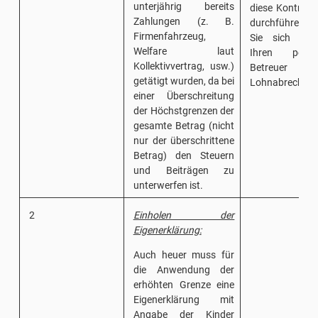
unterjährig bereits
diese Kontrolle
Zahlungen (z. B.
durchführen, 
Firmenfahrzeug,
Sie sich hie
Welfare laut
Ihren persön
Kollektivvertrag, usw.)
Betreuer
getätigt wurden, da bei
Lohnabrechnun
einer Überschreitung
der Höchstgrenzen der
gesamte Betrag (nicht
nur der überschrittene
Betrag) den Steuern
und Beiträgen zu
unterwerfen ist.
2
Einholen der
Eigenerklärung:
Auch heuer muss für
die Anwendung der
erhöhten Grenze eine
Eigenerklärung mit
Angabe der Kinder