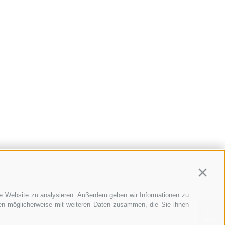
Continu
re Website zu analysieren. Außerdem geben wir Informationen zu
Hi, I'm Graber & Partner's
nen möglicherweise mit weiteren Daten zusammen, die Sie ihnen
digital chatbot. Just ask me
anything...