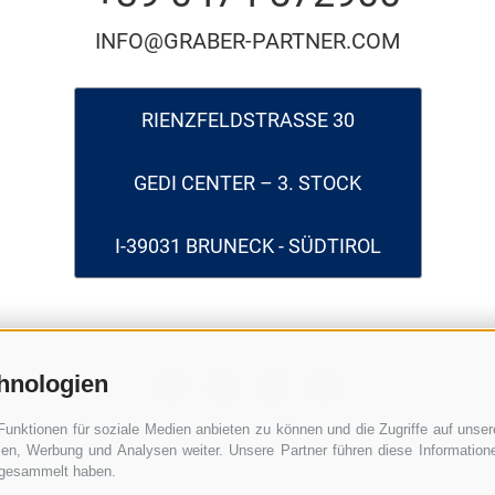
INFO@GRABER-PARTNER.COM
RIENZFELDSTRASSE 30
GEDI CENTER – 3. STOCK
I-39031 BRUNECK - SÜDTIROL
hnologien
Funktionen für soziale Medien anbieten zu können und die Zugriffe auf unse
ien, Werbung und Analysen weiter. Unsere Partner führen diese Informatio
e gesammelt haben.