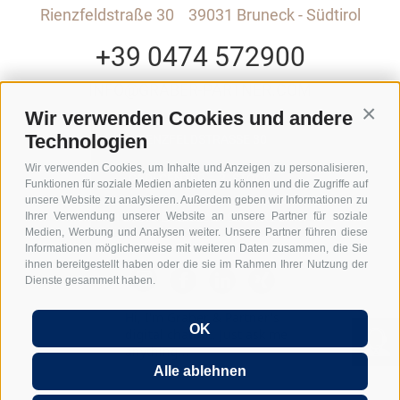
Rienzfeldstraße 30
39031 Bruneck - Südtirol
+39 0474 572900
INFO@GRABER-PARTNER.COM
Wir verwenden Cookies und andere
Conti
Technologien
RIENZFELDSTRASSE 30
Wir verwenden Cookies, um Inhalte und Anzeigen zu personalisieren,
GEDI CENTER – 3. STOCK
Funktionen für soziale Medien anbieten zu können und die Zugriffe auf
unsere Website zu analysieren. Außerdem geben wir Informationen zu
Ihrer Verwendung unserer Website an unsere Partner für soziale
I-39031 BRUNECK - SÜDTIROL
Medien, Werbung und Analysen weiter. Unsere Partner führen diese
Informationen möglicherweise mit weiteren Daten zusammen, die Sie
ihnen bereitgestellt haben oder die sie im Rahmen Ihrer Nutzung der
Dienste gesammelt haben.
Hi, I'm Graber & Partner's
OK
digital chatbot. Just ask me
anything...
UID: IT01590740211
Lexikon
FAQ Gründung GmbH in Italien
Alle ablehnen
FAQ Arbeitgeber in Italien
FAQ Entsendung nach Italien
FAQ Home Office in Italien
Impressum
Anmeldung
Sitemap