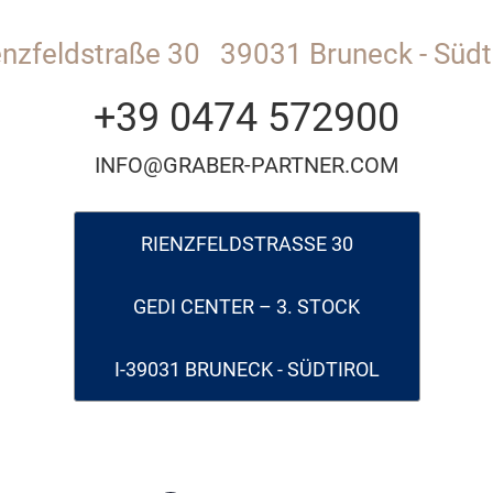
enzfeldstraße 30
39031 Bruneck - Südti
+39 0474 572900
INFO@GRABER-PARTNER.COM
RIENZFELDSTRASSE 30
GEDI CENTER – 3. STOCK
I-39031 BRUNECK - SÜDTIROL