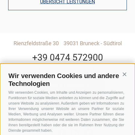
ÜBERSICHT LEISTUNGEN
Rienzfeldstraße 30
39031 Bruneck - Südtirol
+39 0474 572900
INFO@GRABER-PARTNER.COM
Wir verwenden Cookies und andere
Conti
Technologien
RIENZFELDSTRASSE 30
Wir verwenden Cookies, um Inhalte und Anzeigen zu personalisieren,
Funktionen für soziale Medien anbieten zu können und die Zugriffe auf
GEDI CENTER – 3. STOCK
unsere Website zu analysieren. Außerdem geben wir Informationen zu
Ihrer Verwendung unserer Website an unsere Partner für soziale
I-39031 BRUNECK - SÜDTIROL
Medien, Werbung und Analysen weiter. Unsere Partner führen diese
Informationen möglicherweise mit weiteren Daten zusammen, die Sie
ihnen bereitgestellt haben oder die sie im Rahmen Ihrer Nutzung der
Dienste gesammelt haben.