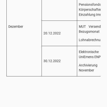
Pensionsfonds/San
Körperschaften e
Einzahlung Immobi
Dezember
MUT Versendung 
Bezugsmonat Nov
20.12.2022
Lohnabrechnung 1
Elektronische 
UniEmens ENPALS 
30.12.2022
Archivierung Ei
November