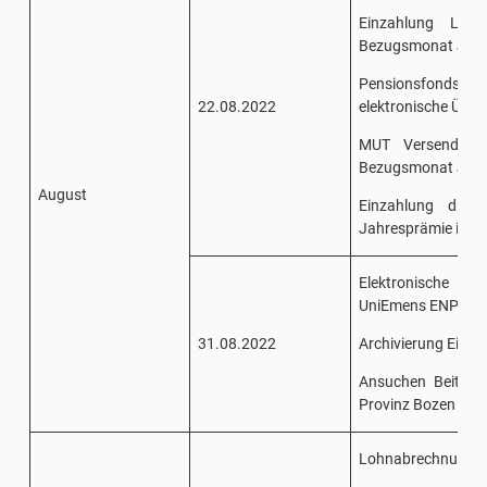
Einzahlung Lohn
Bezugsmonat Juli
Pensionsfonds/San
22.08.2022
elektronische Über
MUT Versendung 
Bezugsmonat Juli
August
Einzahlung dritt
Jahresprämie im F
Elektronische 
UniEmens ENPALS f
31.08.2022
Archivierung Einhe
Ansuchen Beitrag
Provinz Bozen
Lohnabrechnung 