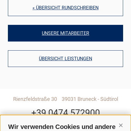
« ÜBERSICHT RUNDSCHREIBEN
UNSERE MITARBEITER
ÜBERSICHT LEISTUNGEN
Rienzfeldstraße 30
39031 Bruneck - Südtirol
+39 0474 572900
INFO@GRABER-PARTNER.COM
Wir verwenden Cookies und andere
Conti