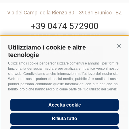
Via dei Campi della Rienza 30
39031 Brunico - BZ
+39 0474 572900
INFO@GRABER-PARTNER.COM
Utilizziamo i cookie e altre
Conti
VIA DEI CAMPI DELLA RIENZA 30
tecnologie
Utilizziamo i cookie per personalizzare contenuti e annunci, per fornire
GEDI CENTER – 3° PIANO
funzionalità dei social media e per analizzare il traffico verso il nostro
sito web. Condividiamo anche informazioni sull'utilizzo del nostro sito
I-39031 BRUNICO - BZ
Web con i nostri partner di social media, pubblicità e analisi. I nostri
partner possono combinare queste informazioni con altri dati che hai
fornito loro o che hanno raccolto come parte del tuo utilizzo dei Servizi.
Hi, I'm Graber & Partner's
Accetta cookie
digital chatbot. Just ask me
anything...
Rifiuta tutto
UID: IT01590740211
Domande frequenti
FAQ Costituzione Srl in Italia