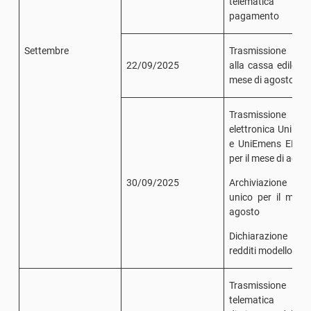
telematica
pagamento
Settembre
Trasmissione M
22/09/2025
alla cassa edile per
mese di agosto
Trasmissione
elettronica UniEm
e UniEmens ENPA
per il mese di agos
30/09/2025
Archiviazione li
unico per il mese
agosto
Dichiarazione d
redditi modello 73
Trasmissione
telematica del