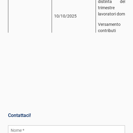
distinta del 
trimestre d
lavoratori domestic
10/10/2025
Versamento
contributi d
lavoratori domest
del 3° trimestre
Cedolini di settemb
Pagamento
dell’IRPEF e d
contributi per il m
di settembre
16/10/2025
Fondo pension
fondo sanitario/e
bilaterale:
Ottobre
Contattaci!
trasmissione
telematica
pagamento