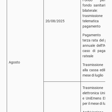
Fondo pension
fondo sanitario/e
bilaterale:
trasmissione
20/08/2025
telematica
pagamento
Pagamento del
terza rata del pre
annuale dell’INAIL
caso di pagamen
rateale
Agosto
Trasmissione M
alla cassa edile per
mese di luglio
Trasmissione
elettronica UniEm
e UniEmens ENPA
per il mese di luglio