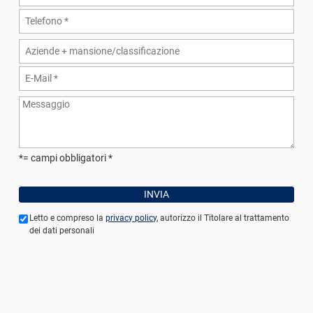
Trasmissione M
20/10/2025
alla cassa edile per
mese di settembre
Trasmissione
elettronica UniEm
e UniEmens ENPA
per il mese 
settembre
*= campi obbligatori
31/10/2025
Archiviazione li
unico per il mese
settembre
Letto e compreso la
privacy policy
, autorizzo il Titolare al trattamento
Dichiarazione
dei dati personali
modello 770
Cedolini di ottobre
Pagamento