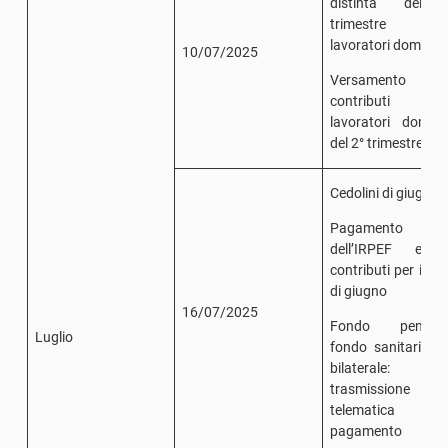
distinta del 
trimestre d
lavoratori domestic
10/07/2025
Versamento
contributi d
lavoratori domest
del 2° trimestre
Cedolini di giugno
Pagamento
dell’IRPEF e d
contributi per il m
di giugno
16/07/2025
Fondo pension
Luglio
fondo sanitario/e
bilaterale:
trasmissione
telematica
pagamento