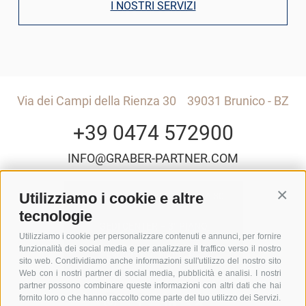
I NOSTRI SERVIZI
Via dei Campi della Rienza 30
39031 Brunico - BZ
+39 0474 572900
INFO@GRABER-PARTNER.COM
Utilizziamo i cookie e altre
VIA DEI CAMPI DELLA RIENZA 30
Conti
tecnologie
GEDI CENTER – 3° PIANO
Utilizziamo i cookie per personalizzare contenuti e annunci, per fornire
funzionalità dei social media e per analizzare il traffico verso il nostro
I-39031 BRUNICO - BZ
sito web. Condividiamo anche informazioni sull'utilizzo del nostro sito
Web con i nostri partner di social media, pubblicità e analisi. I nostri
partner possono combinare queste informazioni con altri dati che hai
fornito loro o che hanno raccolto come parte del tuo utilizzo dei Servizi.