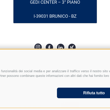
GEDI CENTER – 3° PIANO
I-39031 BRUNICO - BZ
funzionalità dei social media e per analizzare il traffico verso il nostro sito
partner possono combinare queste informazioni con altri dati che hai fornito lor
frequenti
FAQ Costituzione Srl in Italia
FAQ datore di lavoro i
its
Assunzione
Mappa del sito
Cookie Policy
Privacy
P
Rifiuta tutto