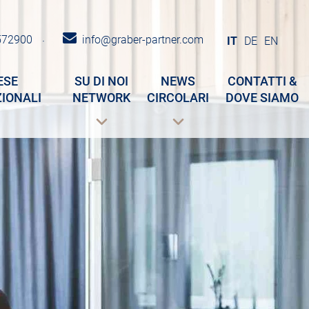
572900
info@graber-partner.com
·
IT
DE
EN
ESE
SU DI NOI
NEWS
CONTATTI &
IONALI
NETWORK
CIRCOLARI
DOVE SIAMO