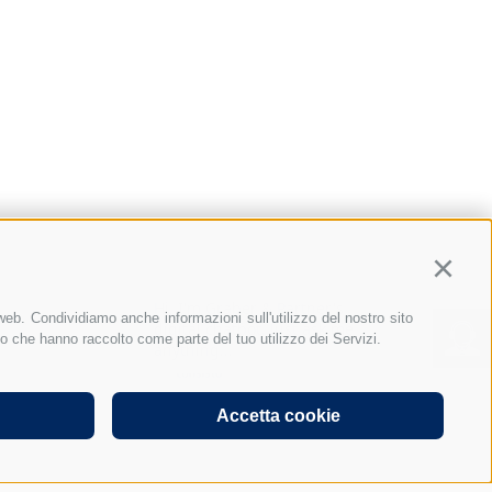
Continu
Hi, I'm Graber & Partner's
 web. Condividiamo anche informazioni sull'utilizzo del nostro sito
digital chatbot. Just ask me
o o che hanno raccolto come parte del tuo utilizzo dei Servizi.
n Italia
FAQ distacco in Italia
anything...
referenze Cookies
Accetta cookie