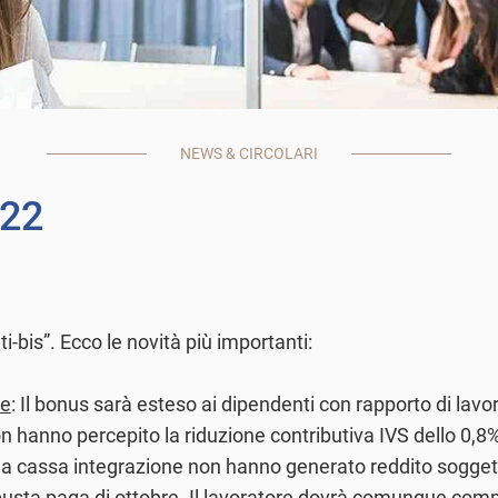
NEWS & CIRCOLARI
022
ti-bis”. Ecco le novità più importanti:
ie
: Il bonus sarà esteso ai dipendenti con rapporto di lav
non hanno percepito la riduzione contributiva IVS dello 0,
lla cassa integrazione non hanno generato reddito soggett
busta paga di ottobre. Il lavoratore dovrà comunque compil