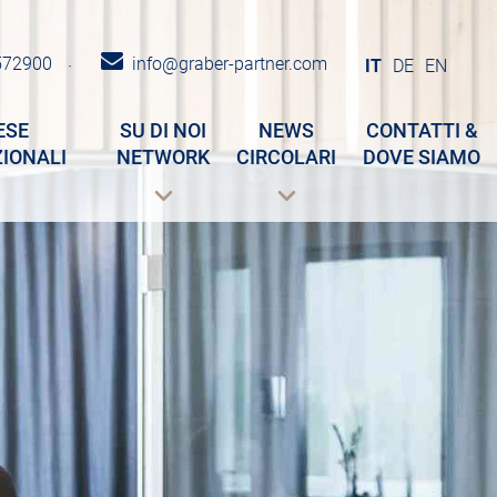
572900
info@graber-partner.com
·
IT
DE
EN
ESE
SU DI NOI
NEWS
CONTATTI &
IONALI
NETWORK
CIRCOLARI
DOVE SIAMO