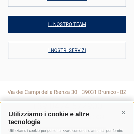
IL NOSTRO TEAM
I NOSTRI SERVIZI
Via dei Campi della Rienza 30
39031 Brunico - BZ
+39 0474 572900
Utilizziamo i cookie e altre
Conti
INFO@GRABER-PARTNER.COM
tecnologie
Utilizziamo i cookie per personalizzare contenuti e annunci, per fornire
VIA DEI CAMPI DELLA RIENZA 30