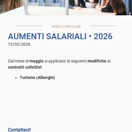
NEWS & CIRCOLARI
AUMENTI SALARIALI
• 2026
12/05/2026
Dal mese di
maggio
si applicano le seguenti
modifiche
ai
contratti collettivi
:
Turismo (Alberghi)
Categoria
QA
QB
Aumento mensile (€)
49,88
46,18
Contattaci!