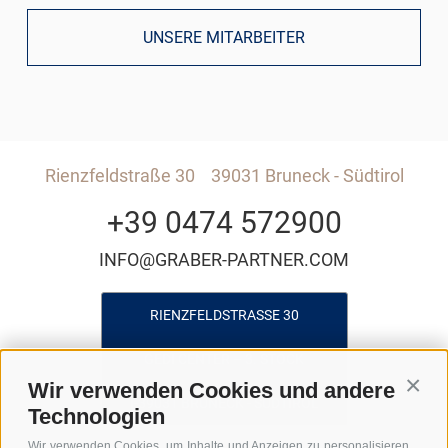
UNSERE MITARBEITER
Rienzfeldstraße 30
39031 Bruneck - Südtirol
+39 0474 572900
INFO@GRABER-PARTNER.COM
RIENZFELDSTRASSE 30
GEDI CENTER – 3. STOCK
Wir verwenden Cookies und andere
Conti
I-39031 BRUNECK - SÜDTIROL
Technologien
Wir verwenden Cookies, um Inhalte und Anzeigen zu personalisieren,